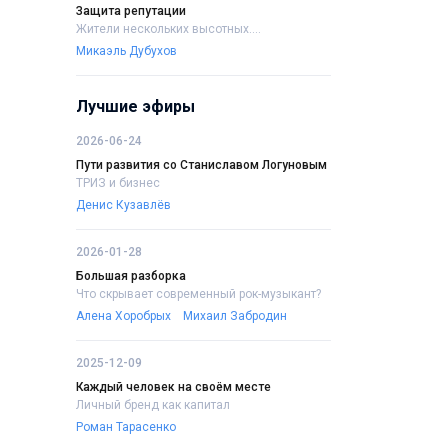
Защита репутации
Жители нескольких высотных....
Микаэль Дубухов
Лучшие эфиры
2026-06-24
Пути развития со Станиславом Логуновым
ТРИЗ и бизнес
Денис Кузавлёв
2026-01-28
Большая разборка
Что скрывает современный рок-музыкант?
Алена Хоробрых
Михаил Забродин
2025-12-09
Каждый человек на своём месте
Личный бренд как капитал
Роман Тарасенко