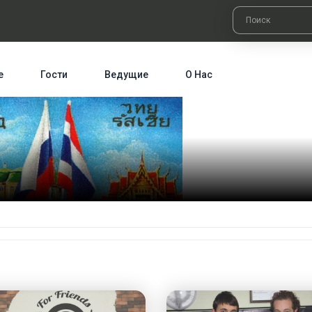
е
Гости
Ведущие
О Нас