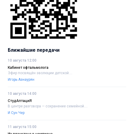
Ближайшие передачи
10 августа 12:00
Кабинет офтальмолога
Эфир посвящён эволюции детской....
Игорь Азнаурян
10 августа 14:00
СтудАптациЯ
В центре разговора — сохранение семейной....
И Сун Чер
11 августа 15:00