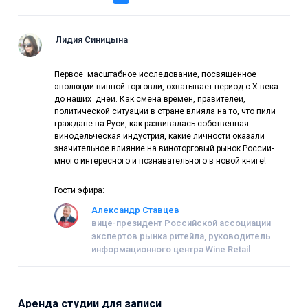
Лидия Синицына
Первое масштабное исследование, посвященное
эволюции винной торговли, охватывает период с Х века
до наших дней. Как смена времен, правителей,
политической ситуации в стране влияла на то, что пили
граждане на Руси, как развивалась собственная
винодельческая индустрия, какие личности оказали
значительное влияние на виноторговый рынок России-
много интересного и познавательного в новой книге!
Гости эфира:
Александр Ставцев
вице-президент Российской ассоциации
экспертов рынка ритейла, руководитель
информационного центра Wine Retail
Аренда студии для записи