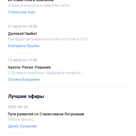
Из планктона в чемпиона
Новая реальность и принятие себя..
Станислав Ким
11 августа 18:00
Деловой Гамбит
Как будет регулироваться ИИ в России в 2027....
Екатерина Ярцева
12 августа 13:00
Налоги. Риски. Решения
С 30 июня заработал «Цифровой профиль....
Татьяна Вахрамян
Лучшие эфиры
2026-06-24
Пути развития со Станиславом Логуновым
ТРИЗ и бизнес
Денис Кузавлёв