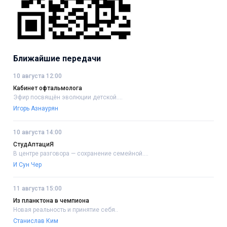
Ближайшие передачи
10 августа 12:00
Кабинет офтальмолога
Эфир посвящён эволюции детской....
Игорь Азнаурян
10 августа 14:00
СтудАптациЯ
В центре разговора — сохранение семейной....
И Сун Чер
11 августа 15:00
Из планктона в чемпиона
Новая реальность и принятие себя..
Станислав Ким