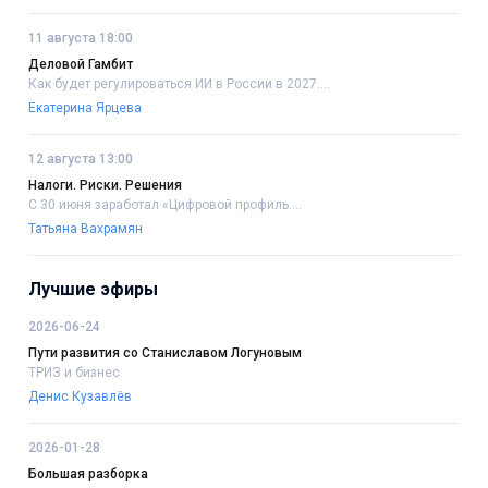
11 августа 18:00
Деловой Гамбит
Как будет регулироваться ИИ в России в 2027....
Екатерина Ярцева
12 августа 13:00
Налоги. Риски. Решения
С 30 июня заработал «Цифровой профиль....
Татьяна Вахрамян
Лучшие эфиры
2026-06-24
Пути развития со Станиславом Логуновым
ТРИЗ и бизнес
Денис Кузавлёв
2026-01-28
Большая разборка