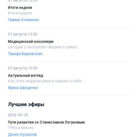
07 августа 12:00
Итоги недели
Итоги недели..
Герман Клименко
07 августа 13:00
Медицинский консилиум
Сегодня с экспертом говорим о самых....
Тамара Барковская
07 августа 15:00
Актуальный взгляд
Как стать лидером ниши и заявить о себе....
Ирина Швиденко
Лучшие эфиры
2026-06-24
Пути развития со Станиславом Логуновым
ТРИЗ и бизнес
Денис Кузавлёв