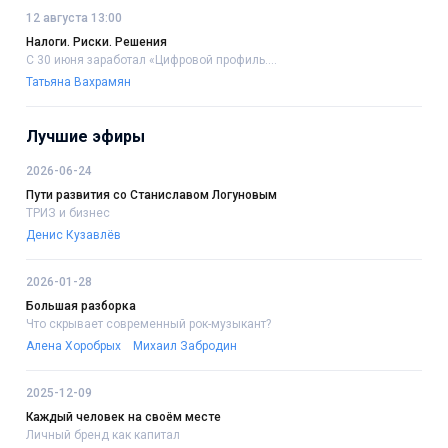
12 августа 13:00
Налоги. Риски. Решения
С 30 июня заработал «Цифровой профиль....
Татьяна Вахрамян
Лучшие эфиры
2026-06-24
Пути развития со Станиславом Логуновым
ТРИЗ и бизнес
Денис Кузавлёв
2026-01-28
Большая разборка
Что скрывает современный рок-музыкант?
Алена Хоробрых
Михаил Забродин
2025-12-09
Каждый человек на своём месте
Личный бренд как капитал