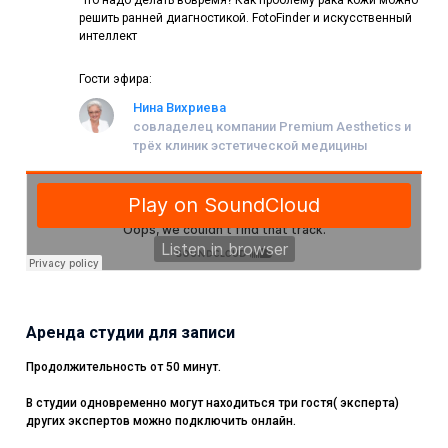
Что надо делать вовремя? Как проблему рака кожи можно
области менеджмента, командообразования и
решить ранней диагностикой. FotoFinder и искусственный
сервисориентирования. 15-летний опыт в создании и
интеллект
продвижении «красивых» и медицинских бизнесов
Гости эфира:
Нина Вихриева
совладелец компании Premium Aesthetics и
трёх клиник эстетической медицины
Аренда студии для записи
Продолжительность от 50 минут.
В студии одновременно могут находиться три гостя( эксперта)
других экспертов можно подключить онлайн.