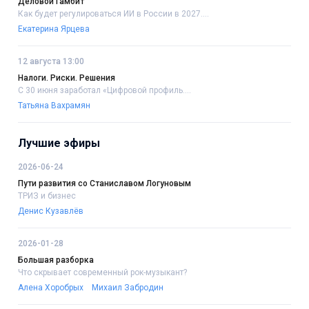
Деловой Гамбит
Как будет регулироваться ИИ в России в 2027....
Екатерина Ярцева
12 августа 13:00
Налоги. Риски. Решения
С 30 июня заработал «Цифровой профиль....
Татьяна Вахрамян
Лучшие эфиры
2026-06-24
Пути развития со Станиславом Логуновым
ТРИЗ и бизнес
Денис Кузавлёв
2026-01-28
Большая разборка
Что скрывает современный рок-музыкант?
Алена Хоробрых
Михаил Забродин