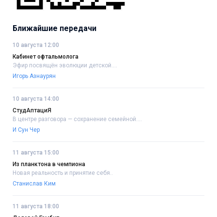
Ближайшие передачи
10 августа 12:00
Кабинет офтальмолога
Эфир посвящён эволюции детской....
Игорь Азнаурян
10 августа 14:00
СтудАптациЯ
В центре разговора — сохранение семейной....
И Сун Чер
11 августа 15:00
Из планктона в чемпиона
Новая реальность и принятие себя..
Станислав Ким
11 августа 18:00