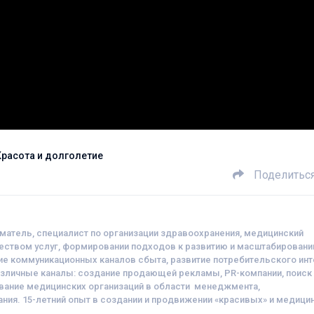
Красота и долголетие
Поделитьс
иматель, специалист по организации здравоохранения, медицинский
чеством услуг, формировании подходов к развитию и масштабирован
ие коммуникационных каналов сбыта, развитие потребительского ин
зличные каналы: создание продающей рекламы, PR-компании, поиск
вание медицинских организаций в области менеджмента,
ия. 15-летний опыт в создании и продвижении «красивых» и медици