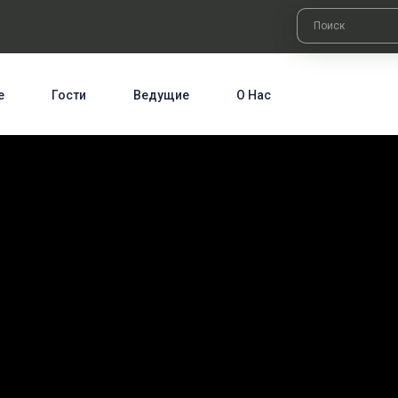
е
Гости
Ведущие
О Нас