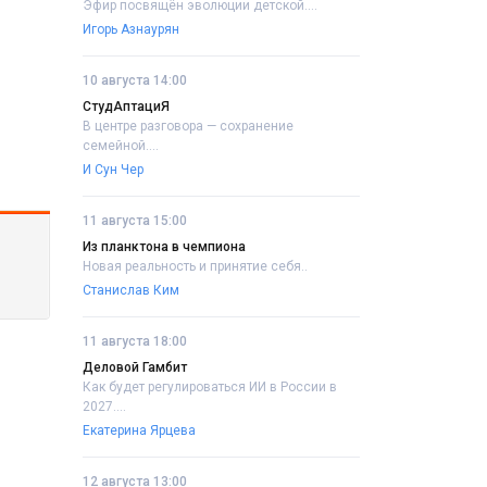
Эфир посвящён эволюции детской....
Игорь Азнаурян
10 августа 14:00
СтудАптациЯ
В центре разговора — сохранение
семейной....
И Сун Чер
11 августа 15:00
Из планктона в чемпиона
Новая реальность и принятие себя..
Станислав Ким
11 августа 18:00
Деловой Гамбит
Как будет регулироваться ИИ в России в
2027....
Екатерина Ярцева
12 августа 13:00