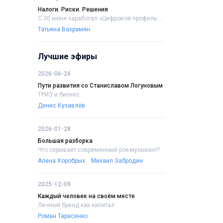
Налоги. Риски. Решения
С 30 июня заработал «Цифровой профиль....
Татьяна Вахрамян
Лучшие эфиры
2026-06-24
Пути развития со Станиславом Логуновым
ТРИЗ и бизнес
Денис Кузавлёв
2026-01-28
Большая разборка
Что скрывает современный рок-музыкант?
Алена Хоробрых
Михаил Забродин
2025-12-09
Каждый человек на своём месте
Личный бренд как капитал
Роман Тарасенко