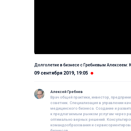
Долголетие в бизнесе с Гребневым Алексеем: 
09 сентября 2019, 19:05
Алексей Гребнев
Врач общей практики, инвестор, предприн
советник. Специализация в управлении ка
медицинского бизнеса. Создание и развит
к предлагаемым рынком услугам через ра
оптимально верных решений. Консультиро
командообразования и сервисориентирован
бизнесов