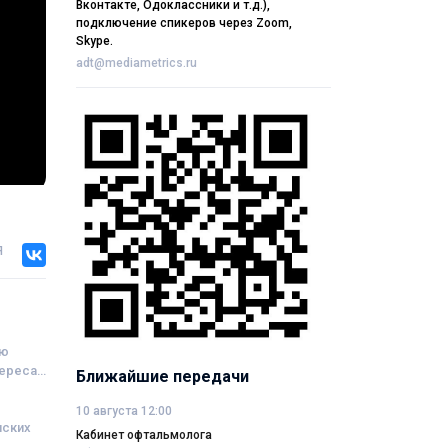
Вконтакте, Одоклассники и т.д.),
подключение спикеров через Zoom,
Skype.
adt@mediametrics.ru
я
ию
тереса
Ближайшие передачи
10 августа 12:00
нских
Кабинет офтальмолога