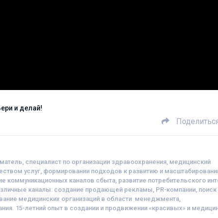
ери и делай!
Поделитьс
иматель, специалист по организации здравоохранения, медицинский
чеством услуг, формировании подходов к развитию и масштабирован
ие коммуникационных каналов сбыта, развитие потребительского ин
зличные каналы: создание продающей рекламы, PR-компании, поиск
вание медицинских организаций в области менеджмента,
ия. 15-летний опыт в создании и продвижении «красивых» и медици