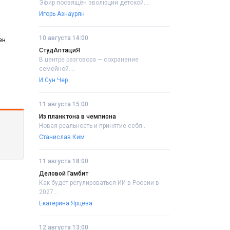
Эфир посвящён эволюции детской....
Игорь Азнаурян
10 августа 14:00
ен
СтудАптациЯ
В центре разговора — сохранение
семейной....
И Сун Чер
11 августа 15:00
Из планктона в чемпиона
Новая реальность и принятие себя..
Станислав Ким
11 августа 18:00
Деловой Гамбит
Как будет регулироваться ИИ в России в
2027....
Екатерина Ярцева
12 августа 13:00