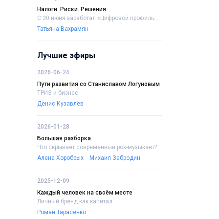
Налоги. Риски. Решения
С 30 июня заработал «Цифровой профиль....
Татьяна Вахрамян
Лучшие эфиры
2026-06-24
Пути развития со Станиславом Логуновым
ТРИЗ и бизнес
Денис Кузавлёв
2026-01-28
Большая разборка
Что скрывает современный рок-музыкант?
Алена Хоробрых
Михаил Забродин
2025-12-09
Каждый человек на своём месте
Личный бренд как капитал
Роман Тарасенко