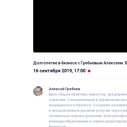
Долголетие в бизнесе с Гребневым Алексеем: Б
16 сентября 2019, 17:00
Алексей Гребнев
Врач общей практики, инвестор, предприн
советник. Специализация в управлении ка
медицинского бизнеса. Создание и развит
к предлагаемым рынком услугам через ра
оптимально верных решений. Консультиро
командообразования и сервисориентирован
бизнесов