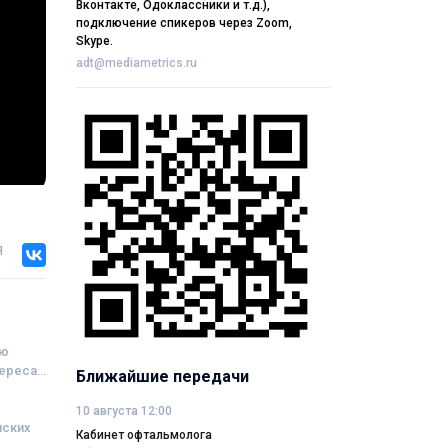
Вконтакте, Одоклассники и т.д.),
подключение спикеров через Zoom,
Skype.
adt@mediametrics.ru
я
ию
тереса
Ближайшие передачи
10 августа 12:00
нских
Кабинет офтальмолога