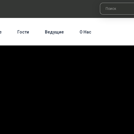
е
Гости
Ведущие
О Нас