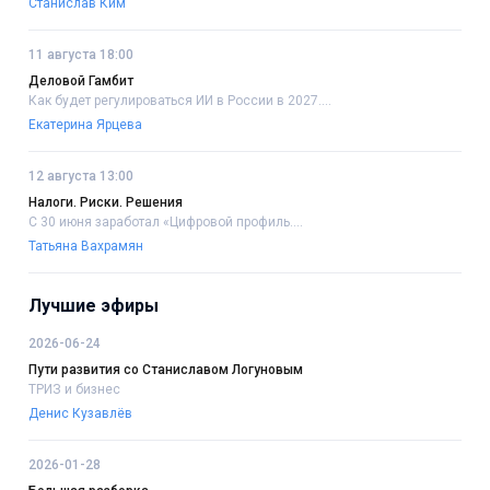
Станислав Ким
11 августа 18:00
Деловой Гамбит
Как будет регулироваться ИИ в России в 2027....
Екатерина Ярцева
12 августа 13:00
Налоги. Риски. Решения
С 30 июня заработал «Цифровой профиль....
Татьяна Вахрамян
Лучшие эфиры
2026-06-24
Пути развития со Станиславом Логуновым
ТРИЗ и бизнес
Денис Кузавлёв
2026-01-28