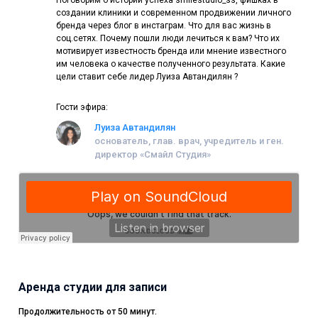
Поговорим о истории успеха smilestudio_ss, фишках в
области менеджмента, командообразования и
создании клиники и современном продвижении личного
сервисориентирования. 15-летний опыт в создании и
бренда через блог в инстаграм. Что для вас жизнь в
продвижении «красивых» и медицинских бизнесов
соц.сетях. Почему пошли люди лечиться к вам? Что их
мотивирует известность бренда или мнение известного
им человека о качестве полученного результата. Какие
цели ставит себе лидер Луиза Автандилян ?
Гости эфира:
Луиза Автандилян
основатель, глав. врач, учредитель и ген.
директор «Смайл Студия»
Аренда студии для записи
Продолжительность от 50 минут.