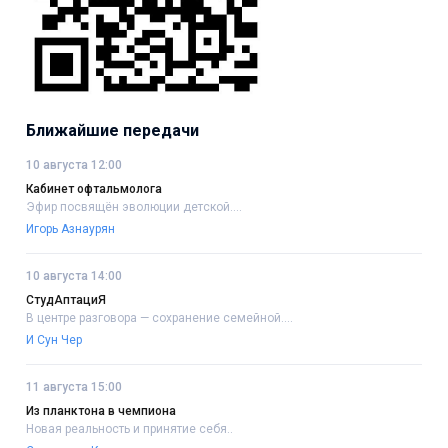
Ближайшие передачи
10 августа 12:00
Кабинет офтальмолога
Эфир посвящён эволюции детской....
Игорь Азнаурян
10 августа 14:00
СтудАптациЯ
В центре разговора — сохранение семейной....
И Сун Чер
11 августа 15:00
Из планктона в чемпиона
Новая реальность и принятие себя..