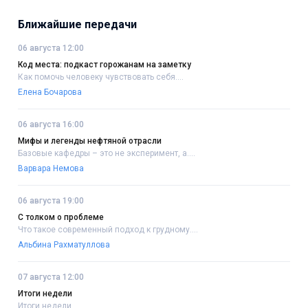
Ближайшие передачи
06 августа 12:00
Код места: подкаст горожанам на заметку
Как помочь человеку чувствовать себя....
Елена Бочарова
06 августа 16:00
Мифы и легенды нефтяной отрасли
Базовые кафедры – это не эксперимент, а....
Варвара Немова
06 августа 19:00
С толком о проблеме
Что такое современный подход к грудному....
Альбина Рахматуллова
07 августа 12:00
Итоги недели
Итоги недели..