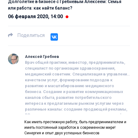
Долголетие в бизнесе с Гребневым Алексеем: Семья
или работа: как найти баланс?
06 февраля 2020, 14:00
Поделиться
Алексей Гребнев
Врач общей практики, инвестор, предприниматель,
специалист по организации здравоохранения,
медицинский советник. Специализация в управлении
качеством услуг, формировании подходов к
развитию и масштабированию медицинского
бизнеса. Создание и развитие коммуникационных
каналов сбыта, развитие потребительского
интереса к предлагаемым рынком услугам через
различные каналы: создание продающей рекламы,
PR-компании, поиск оптимально верных решений.
Консультирование медицинских организаций в
Как иметь престижную работу, быть предпринимателем и
области менеджмента, командообразования и
иметь постоянный заработок в современном мире!
сервисориентирования. 15-летний опыт в создании и
Синергия и опыт двух успешных бизнесов