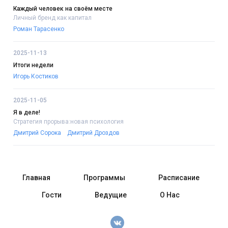
Каждый человек на своём месте
Личный бренд как капитал
Роман Тарасенко
2025-11-13
Итоги недели
Игорь Костиков
2025-11-05
Я в деле!
Стратегия прорыва:новая психология
Дмитрий Сорока
Дмитрий Дроздов
Главная
Программы
Расписание
Гости
Ведущие
О Нас