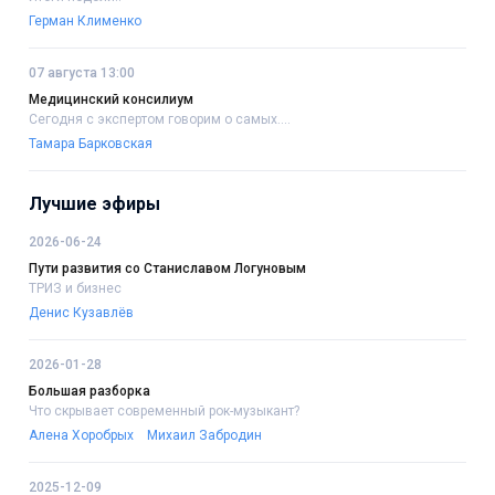
Герман Клименко
07 августа 13:00
Медицинский консилиум
Сегодня с экспертом говорим о самых....
Тамара Барковская
Лучшие эфиры
2026-06-24
Пути развития со Станиславом Логуновым
ТРИЗ и бизнес
Денис Кузавлёв
2026-01-28
Большая разборка
Что скрывает современный рок-музыкант?
Алена Хоробрых
Михаил Забродин
2025-12-09