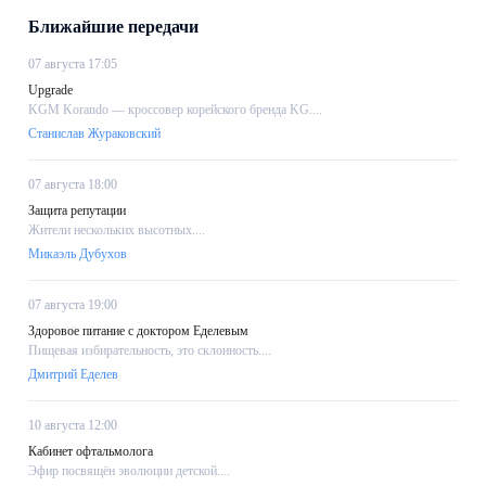
Ближайшие передачи
07 августа 17:05
Upgrade
KGM Korando — кроссовер корейского бренда KG....
Станислав Жураковский
07 августа 18:00
Защита репутации
Жители нескольких высотных....
Микаэль Дубухов
07 августа 19:00
Здоровое питание с доктором Еделевым
Пищевая избирательность, это склонность....
Дмитрий Еделев
10 августа 12:00
Кабинет офтальмолога
Эфир посвящён эволюции детской....