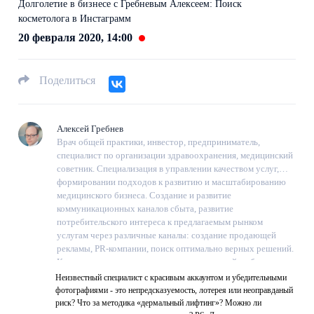
Долголетие в бизнесе с Гребневым Алексеем: Поиск
косметолога в Инстаграмм
20 февраля 2020, 14:00
Поделиться
Алексей Гребнев
Врач общей практики, инвестор, предприниматель,
специалист по организации здравоохранения, медицинский
советник. Специализация в управлении качеством услуг,
формировании подходов к развитию и масштабированию
медицинского бизнеса. Создание и развитие
коммуникационных каналов сбыта, развитие
потребительского интереса к предлагаемым рынком
услугам через различные каналы: создание продающей
рекламы, PR-компании, поиск оптимально верных решений.
Консультирование медицинских организаций в области
менеджмента, командообразования и
Неизвестный специалист с красивым аккаунтом и убедительными
сервисориентирования. 15-летний опыт в создании и
фотографиями - это непредсказуемость, лотерея или неоправданый
продвижении «красивых» и медицинских бизнесов
риск? Что за методика «дермальный лифтинг»? Можно ли