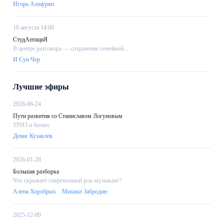
Игорь Азнаурян
10 августа 14:00
СтудАптациЯ
В центре разговора — сохранение семейной....
И Сун Чер
Лучшие эфиры
2026-06-24
Пути развития со Станиславом Логуновым
ТРИЗ и бизнес
Денис Кузавлёв
2026-01-28
Большая разборка
Что скрывает современный рок-музыкант?
Алена Хоробрых
Михаил Забродин
2025-12-09