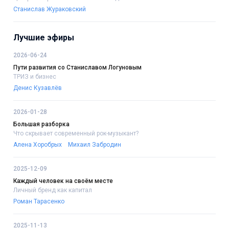
Станислав Жураковский
Лучшие эфиры
2026-06-24
Пути развития со Станиславом Логуновым
ТРИЗ и бизнес
Денис Кузавлёв
2026-01-28
Большая разборка
Что скрывает современный рок-музыкант?
Алена Хоробрых
Михаил Забродин
2025-12-09
Каждый человек на своём месте
Личный бренд как капитал
Роман Тарасенко
2025-11-13