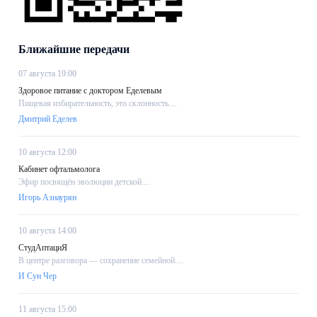
Ближайшие передачи
07 августа 19:00
Здоровое питание с доктором Еделевым
Пищевая избирательность, это склонность....
Дмитрий Еделев
10 августа 12:00
Кабинет офтальмолога
Эфир посвящён эволюции детской....
Игорь Азнаурян
10 августа 14:00
СтудАптациЯ
В центре разговора — сохранение семейной....
И Сун Чер
11 августа 15:00