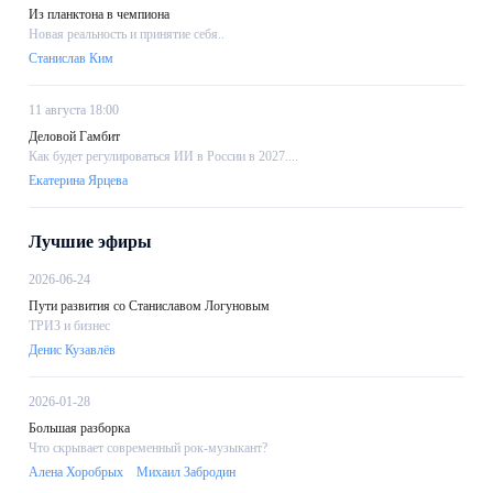
Из планктона в чемпиона
Новая реальность и принятие себя..
Станислав Ким
11 августа 18:00
Деловой Гамбит
Как будет регулироваться ИИ в России в 2027....
Екатерина Ярцева
Лучшие эфиры
2026-06-24
Пути развития со Станиславом Логуновым
ТРИЗ и бизнес
Денис Кузавлёв
2026-01-28
Большая разборка
Что скрывает современный рок-музыкант?
Алена Хоробрых
Михаил Забродин