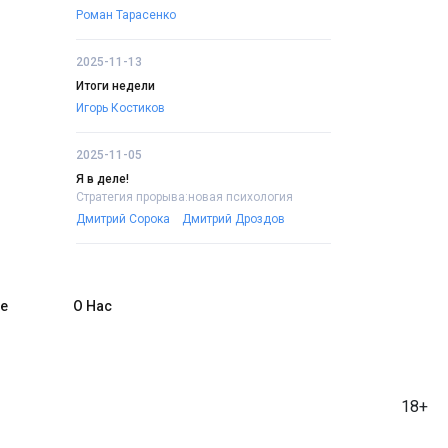
Роман Тарасенко
2025-11-13
Итоги недели
Игорь Костиков
2025-11-05
Я в деле!
Стратегия прорыва:новая психология
Дмитрий Сорока
Дмитрий Дроздов
е
О Нас
18+