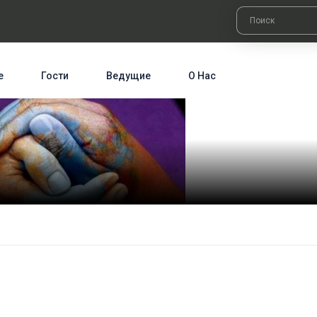
е
Гости
Ведущие
О Нас