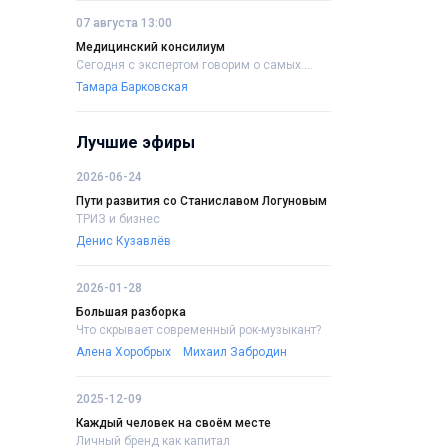
07 августа 13:00
Медицинский консилиум
Сегодня с экспертом говорим о самых....
Тамара Барковская
Лучшие эфиры
2026-06-24
Пути развития со Станиславом Логуновым
ТРИЗ и бизнес
Денис Кузавлёв
2026-01-28
Большая разборка
Что скрывает современный рок-музыкант?
Алена Хоробрых
Михаил Забродин
2025-12-09
Каждый человек на своём месте
Личный бренд как капитал