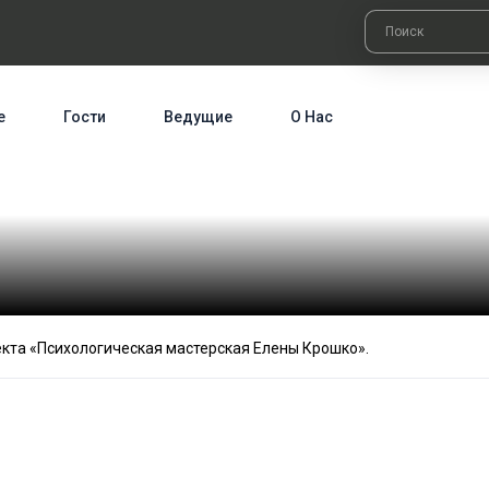
е
Гости
Ведущие
О Нас
екта «Психологическая мастерская Елены Крошко».