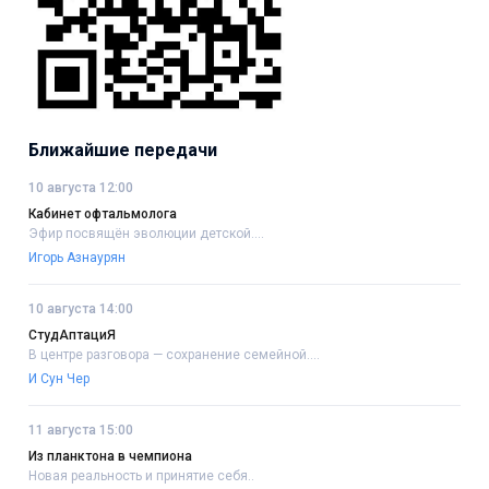
Ближайшие передачи
10 августа 12:00
Кабинет офтальмолога
Эфир посвящён эволюции детской....
Игорь Азнаурян
10 августа 14:00
СтудАптациЯ
В центре разговора — сохранение семейной....
И Сун Чер
11 августа 15:00
Из планктона в чемпиона
Новая реальность и принятие себя..