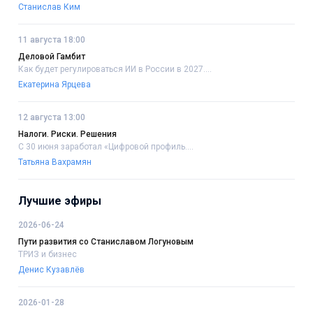
Станислав Ким
11 августа 18:00
Деловой Гамбит
Как будет регулироваться ИИ в России в 2027....
Екатерина Ярцева
12 августа 13:00
Налоги. Риски. Решения
С 30 июня заработал «Цифровой профиль....
Татьяна Вахрамян
Лучшие эфиры
2026-06-24
Пути развития со Станиславом Логуновым
ТРИЗ и бизнес
Денис Кузавлёв
2026-01-28