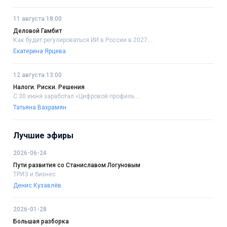
11 августа 18:00
Деловой Гамбит
Как будет регулироваться ИИ в России в 2027....
Екатерина Ярцева
12 августа 13:00
Налоги. Риски. Решения
С 30 июня заработал «Цифровой профиль....
Татьяна Вахрамян
Лучшие эфиры
2026-06-24
Пути развития со Станиславом Логуновым
ТРИЗ и бизнес
Денис Кузавлёв
2026-01-28
Большая разборка