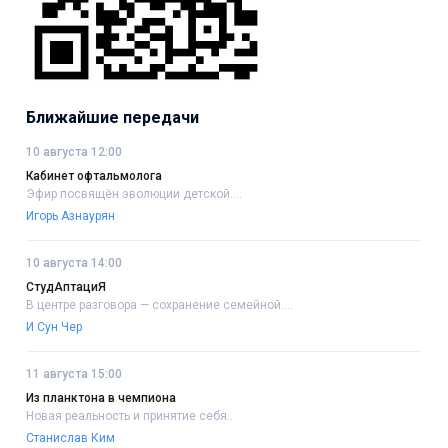
Ближайшие передачи
10 августа 12:00
Кабинет офтальмолога
Эфир посвящён эволюции детской....
Игорь Азнаурян
10 августа 14:00
СтудАптациЯ
В центре разговора — сохранение семейной....
И Сун Чер
11 августа 15:00
Из планктона в чемпиона
Новая реальность и принятие себя..
Станислав Ким