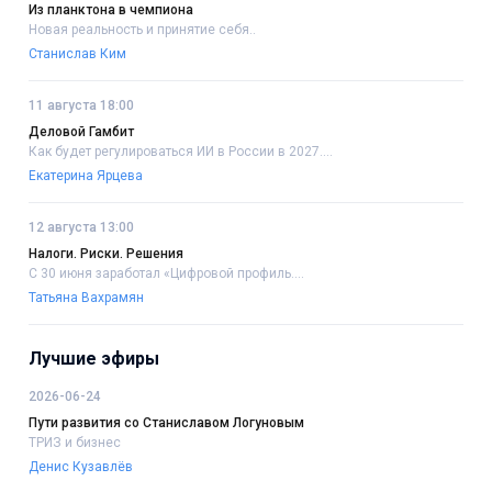
Из планктона в чемпиона
Новая реальность и принятие себя..
Станислав Ким
11 августа 18:00
Деловой Гамбит
Как будет регулироваться ИИ в России в 2027....
Екатерина Ярцева
12 августа 13:00
Налоги. Риски. Решения
С 30 июня заработал «Цифровой профиль....
Татьяна Вахрамян
Лучшие эфиры
2026-06-24
Пути развития со Станиславом Логуновым
ТРИЗ и бизнес
Денис Кузавлёв