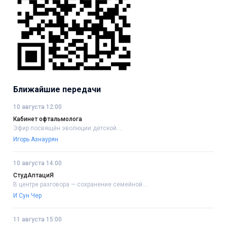
Ближайшие передачи
10 августа 12:00
Кабинет офтальмолога
Эфир посвящён эволюции детской....
Игорь Азнаурян
10 августа 14:00
СтудАптациЯ
В центре разговора — сохранение семейной....
И Сун Чер
11 августа 15:00