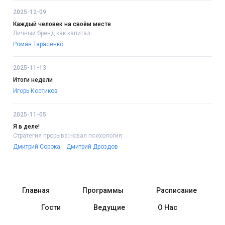
2025-12-09
Каждый человек на своём месте
Личный бренд как капитал
Роман Тарасенко
2025-11-13
Итоги недели
Игорь Костиков
2025-11-05
Я в деле!
Стратегия прорыва:новая психология
Дмитрий Сорока
Дмитрий Дроздов
Главная
Программы
Расписание
Гости
Ведущие
О Нас