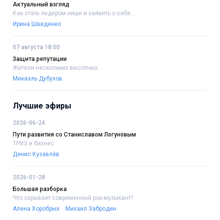
Актуальный взгляд
Как стать лидером ниши и заявить о себе....
Ирина Швиденко
07 августа 18:00
Защита репутации
Жители нескольких высотных....
Микаэль Дубухов
Лучшие эфиры
2026-06-24
Пути развития со Станиславом Логуновым
ТРИЗ и бизнес
Денис Кузавлёв
2026-01-28
Большая разборка
Что скрывает современный рок-музыкант?
Алена Хоробрых
Михаил Забродин