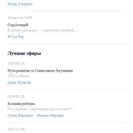
Игорь Азнаурян
10 августа 14:00
СтудАптациЯ
В центре разговора — сохранение семейной....
И Сун Чер
Лучшие эфиры
2026-06-24
Пути развития со Станиславом Логуновым
ТРИЗ и бизнес
Денис Кузавлёв
2026-01-28
Большая разборка
Что скрывает современный рок-музыкант?
Алена Хоробрых
Михаил Забродин
2025-12-09