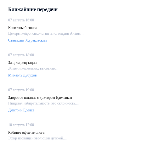
Ближайшие передачи
07 августа 16:00
Капитаны бизнеса
Центры нейропсихологии и логопедии Алёны....
Станислав Жураковский
07 августа 18:00
Защита репутации
Жители нескольких высотных....
Микаэль Дубухов
07 августа 19:00
Здоровое питание с доктором Еделевым
Пищевая избирательность, это склонность....
Дмитрий Еделев
10 августа 12:00
Кабинет офтальмолога
Эфир посвящён эволюции детской....