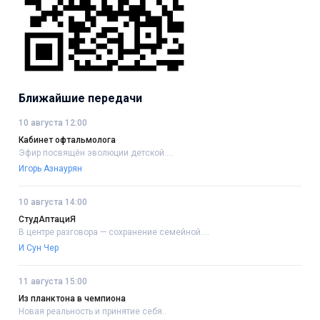
Ближайшие передачи
10 августа 12:00
Кабинет офтальмолога
Эфир посвящён эволюции детской....
Игорь Азнаурян
10 августа 14:00
СтудАптациЯ
В центре разговора — сохранение семейной....
И Сун Чер
11 августа 15:00
Из планктона в чемпиона
Новая реальность и принятие себя..