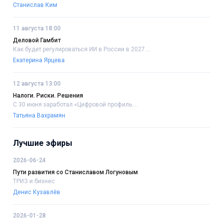
Станислав Ким
11 августа 18:00
Деловой Гамбит
Как будет регулироваться ИИ в России в 2027....
Екатерина Ярцева
12 августа 13:00
Налоги. Риски. Решения
С 30 июня заработал «Цифровой профиль....
Татьяна Вахрамян
Лучшие эфиры
2026-06-24
Пути развития со Станиславом Логуновым
ТРИЗ и бизнес
Денис Кузавлёв
2026-01-28