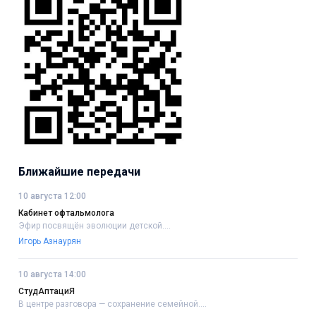
Ближайшие передачи
10 августа 12:00
Кабинет офтальмолога
Эфир посвящён эволюции детской....
Игорь Азнаурян
10 августа 14:00
СтудАптациЯ
В центре разговора — сохранение семейной....