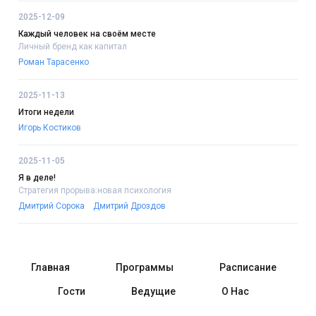
2025-12-09
Каждый человек на своём месте
Личный бренд как капитал
Роман Тарасенко
2025-11-13
Итоги недели
Игорь Костиков
2025-11-05
Я в деле!
Стратегия прорыва:новая психология
Дмитрий Сорока
Дмитрий Дроздов
Главная
Программы
Расписание
Гости
Ведущие
О Нас