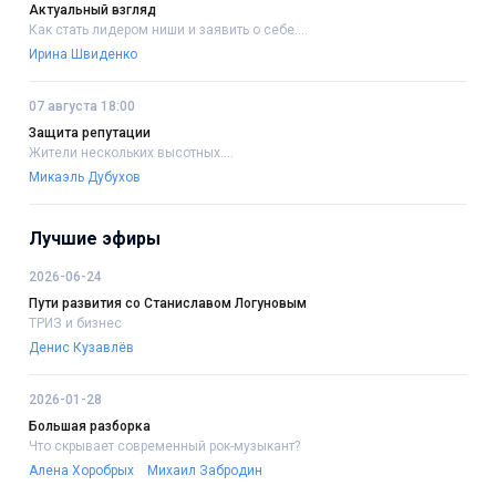
Актуальный взгляд
Как стать лидером ниши и заявить о себе....
Ирина Швиденко
07 августа 18:00
Защита репутации
Жители нескольких высотных....
Микаэль Дубухов
Лучшие эфиры
2026-06-24
Пути развития со Станиславом Логуновым
ТРИЗ и бизнес
Денис Кузавлёв
2026-01-28
Большая разборка
Что скрывает современный рок-музыкант?
Алена Хоробрых
Михаил Забродин