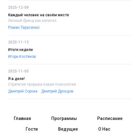
2025-12-09
Каждый человек на своём месте
Личный бренд как капитал
Роман Тарасенко
2025-11-13
Итоги недели
Игорь Костиков
2025-11-05
Я в деле!
Стратегия прорыва:новая психология
Дмитрий Сорока
Дмитрий Дроздов
Главная
Программы
Расписание
Гости
Ведущие
О Нас