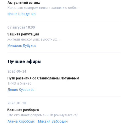
Актуальный взгляд
Как стать лидером ниши и заявить о себе....
Ирина Швиденко
07 августа 18:00
Защита репутации
Жители нескольких высотных....
Микаэль Дубухов
Лучшие эфиры
2026-06-24
Пути развития со Станиславом Логуновым
ТРИЗ и бизнес
Денис Кузавлёв
2026-01-28
Большая разборка
Что скрывает современный рок-музыкант?
Алена Хоробрых
Михаил Забродин