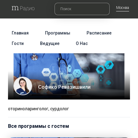
Москва
Главная
Программы
Расписание
Гости
Ведущие
О Нас
Софико Ревазишвили
оториноларинголог, сурдолог
Все программы с гостем