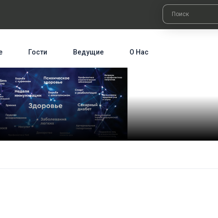
е
Гости
Ведущие
О Нас