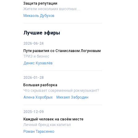
Защита репутации
Жители нескольких высотных....
Микаэль Дубухов
Лучшие эфиры
2026-06-24
Пути развития со Станиславом Логуновым
ТРИЗ и бизнес
Денис Кузавлёв
2026-01-28
Большая разборка
Что скрывает современный рок-музыкант?
Алена Хоробрых
Михаил Забродин
2025-12-09
Каждый человек на своём месте
Личный бренд как капитал
Роман Тарасенко