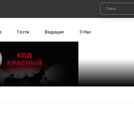
е
Гости
Ведущие
О Нас