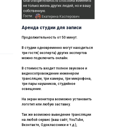
благотворительность способна изменить
не только жизнь других людей, но и вашу
собственную.
Гости:
Екатерина Касперович
Аренда студии для записи
Продолжительность от 50 минут.
В студии одновременно могут находиться
три гостя( эксперта) других экспертов
можно подключить онлайн.
В стоимость входит полное звуковое и
видеосопровождение инженером
трансляции, три камеры, три микрофона,
три пары наушников, студийное
освещение.
На экран монитора возможно установить
логотип или любую заставку.
Так же возможно выведение трансляции
на любой сервис (ваш сайт, YouTube,
Вконтакте, Одоклассники и т.д.),