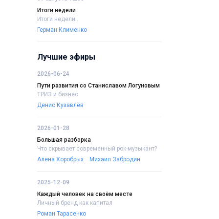
Итоги недели
Итоги недели..
Герман Клименко
Лучшие эфиры
2026-06-24
Пути развития со Станиславом Логуновым
ТРИЗ и бизнес
Денис Кузавлёв
2026-01-28
Большая разборка
Что скрывает современный рок-музыкант?
Алена Хоробрых
Михаил Забродин
2025-12-09
Каждый человек на своём месте
Личный бренд как капитал
Роман Тарасенко