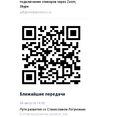
подключение спикеров через Zoom,
Skype.
adt@mediametrics.ru
Ближайшие передачи
06 августа 14:00
Пути развития со Станиславом Логуновым
В этом выпуске вы узнаете, как