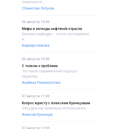
появляются....
Станислав Логунов
06 августа 16:00
Мифы и легенды нефтяной отрасли
Базовые кафедры – это не эксперимент,
а....
Варвара Немова
06 августа 19:00
С толком о проблеме
Что такое современный подход к
грудному....
Альбина Рахматуллова
07 августа 11:00
Вопрос юристу с Алексеем Кузнецовым
Обсудим как правильно использовать....
Алексей Кузнецов
07 августа 12:00