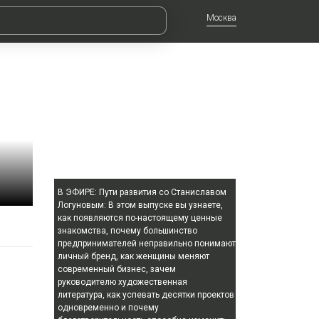
Москва
В ЭФИРЕ:
Пути развития со Станиславом
Логуновым: В этом выпуске вы узнаете,
как появляются по-настоящему ценные
знакомства, почему большинство
предпринимателей неправильно понимают
личный бренд, как женщины меняют
современный бизнес, зачем
руководителю художественная
литература, как успевать десятки проектов
одновременно и почему