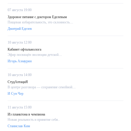
07 августа 19:00
Здоровое питание с доктором Еделевым
Пищевая избирательность, это склонность....
Дмитрий Еделев
10 августа 12:00
Кабинет офтальмолога
Эфир посвящён эволюции детской....
Игорь Азнаурян
10 августа 14:00
СтудАптациЯ
В центре разговора — сохранение семейной....
И Сун Чер
11 августа 15:00
Из планктона в чемпиона
Новая реальность и принятие себя..
Станислав Ким