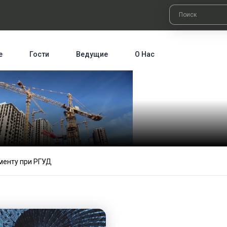
е
Гости
Ведущие
О Нас
менту при РГУД