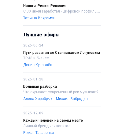
Налоги. Риски. Решения
С 30 июня заработал «Цифровой профиль....
Татьяна Вахрамян
Лучшие эфиры
2026-06-24
Пути развития со Станиславом Логуновым
ТРИЗ и бизнес
Денис Кузавлёв
2026-01-28
Большая разборка
Что скрывает современный рок-музыкант?
Алена Хоробрых
Михаил Забродин
2025-12-09
Каждый человек на своём месте
Личный бренд как капитал
Роман Тарасенко