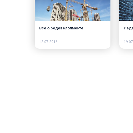
Все о редевелопменте
Реде
12.07.2016
19.07