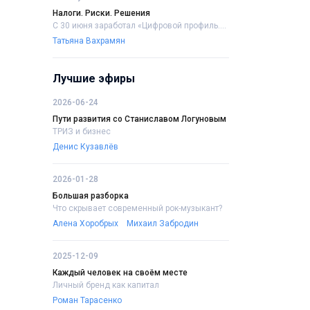
Налоги. Риски. Решения
С 30 июня заработал «Цифровой профиль....
Татьяна Вахрамян
Лучшие эфиры
2026-06-24
Пути развития со Станиславом Логуновым
ТРИЗ и бизнес
Денис Кузавлёв
2026-01-28
Большая разборка
Что скрывает современный рок-музыкант?
Алена Хоробрых
Михаил Забродин
2025-12-09
Каждый человек на своём месте
Личный бренд как капитал
Роман Тарасенко