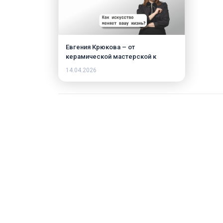
Евгения Крюкова – от
керамической мастерской к
собственной мануфактуре по
14.04.2026
керамике и фарфору.