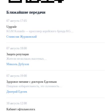
Ближайшие передачи
07 августа 17:05
Upgrade
KGM Korando — кроссовер корейского бренда KG....
Станислав Жураковский
07 августа 18:00
Защита репутации
Жители нескольких высотных....
Микаэль Дубухов
07 августа 19:00
Здоровое питание с доктором Еделевым
Пищевая избирательность, это склонность....
Дмитрий Еделев
10 августа 12:00
Кабинет офтальмолога