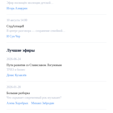
Эфир посвящён эволюции детской....
Игорь Азнаурян
10 августа 14:00
СтудАптациЯ
В центре разговора — сохранение семейной....
И Сун Чер
Лучшие эфиры
2026-06-24
Пути развития со Станиславом Логуновым
ТРИЗ и бизнес
Денис Кузавлёв
2026-01-28
Большая разборка
Что скрывает современный рок-музыкант?
Алена Хоробрых
Михаил Забродин