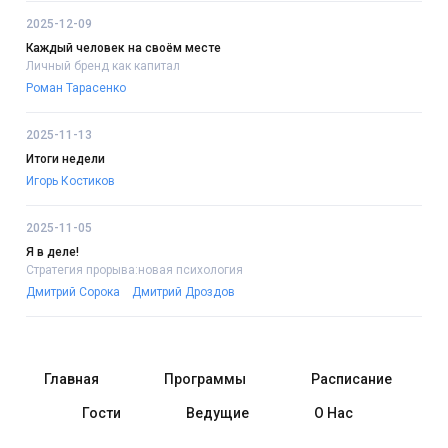
2025-12-09
Каждый человек на своём месте
Личный бренд как капитал
Роман Тарасенко
2025-11-13
Итоги недели
Игорь Костиков
2025-11-05
Я в деле!
Стратегия прорыва:новая психология
Дмитрий Сорока
Дмитрий Дроздов
Главная
Программы
Расписание
Гости
Ведущие
О Нас