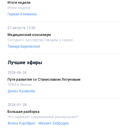
Итоги недели
Итоги недели..
Герман Клименко
07 августа 13:00
Медицинский консилиум
Сегодня с экспертом говорим о самых....
Тамара Барковская
Лучшие эфиры
2026-06-24
Пути развития со Станиславом Логуновым
ТРИЗ и бизнес
Денис Кузавлёв
2026-01-28
Большая разборка
Что скрывает современный рок-музыкант?
Алена Хоробрых
Михаил Забродин