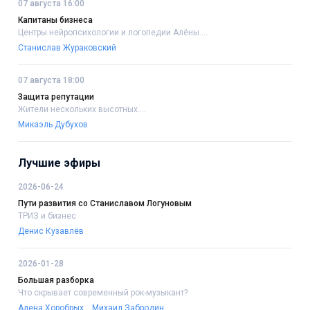
07 августа 16:00
Капитаны бизнеса
Центры нейропсихологии и логопедии Алёны....
Станислав Жураковский
07 августа 18:00
Защита репутации
Жители нескольких высотных....
Микаэль Дубухов
Лучшие эфиры
2026-06-24
Пути развития со Станиславом Логуновым
ТРИЗ и бизнес
Денис Кузавлёв
2026-01-28
Большая разборка
Что скрывает современный рок-музыкант?
Алена Хоробрых
Михаил Забродин