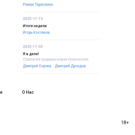
Роман Тарасенко
2025-11-13
Итоги недели
Игорь Костиков
2025-11-05
Я в деле!
Стратегия прорыва:новая психология
Дмитрий Сорока
Дмитрий Дроздов
е
О Нас
18+