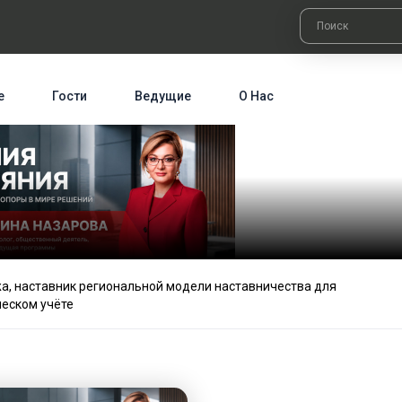
е
Гости
Ведущие
О Нас
, наставник региональной модели наставничества для
еском учёте