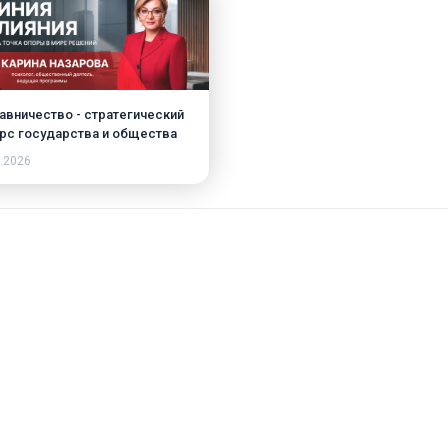
авничество - стратегический
рс государства и общества
.2026