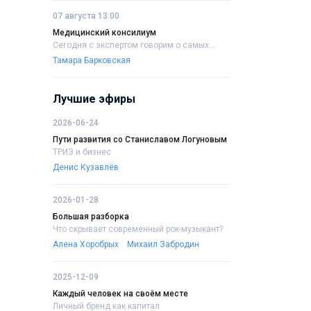
07 августа 13:00
Медицинский консилиум
Сегодня с экспертом говорим о самых....
Тамара Барковская
Лучшие эфиры
2026-06-24
Пути развития со Станиславом Логуновым
ТРИЗ и бизнес
Денис Кузавлёв
2026-01-28
Большая разборка
Что скрывает современный рок-музыкант?
Алена Хоробрых
Михаил Забродин
2025-12-09
Каждый человек на своём месте
Личный бренд как капитал