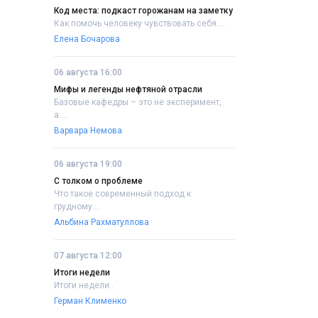
Код места: подкаст горожанам на заметку
Как помочь человеку чувствовать себя....
Елена Бочарова
06 августа 16:00
Мифы и легенды нефтяной отрасли
Базовые кафедры – это не эксперимент,
а....
Варвара Немова
06 августа 19:00
С толком о проблеме
Что такое современный подход к
грудному....
Альбина Рахматуллова
07 августа 12:00
Итоги недели
Итоги недели..
Герман Клименко