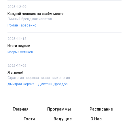
2025-12-09
Каждый человек на своём месте
Личный бренд как капитал
Роман Тарасенко
2025-11-13
Итоги недели
Игорь Костиков
2025-11-05
Я в деле!
Стратегия прорыва:новая психология
Дмитрий Сорока
Дмитрий Дроздов
Главная
Программы
Расписание
Гости
Ведущие
О Нас