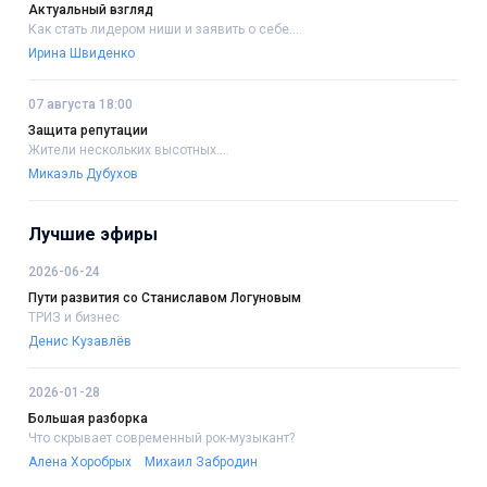
Актуальный взгляд
Как стать лидером ниши и заявить о себе....
Ирина Швиденко
07 августа 18:00
Защита репутации
Жители нескольких высотных....
Микаэль Дубухов
Лучшие эфиры
2026-06-24
Пути развития со Станиславом Логуновым
ТРИЗ и бизнес
Денис Кузавлёв
2026-01-28
Большая разборка
Что скрывает современный рок-музыкант?
Алена Хоробрых
Михаил Забродин