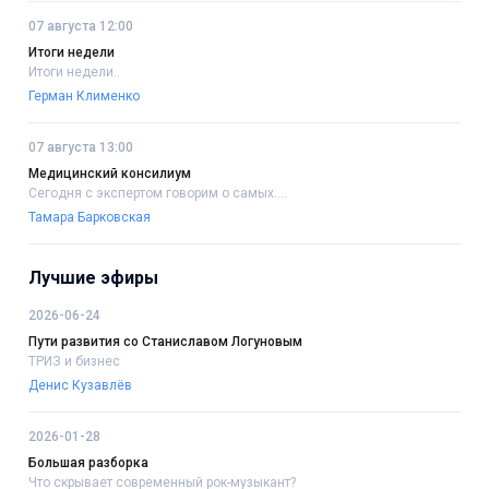
07 августа 12:00
Итоги недели
Итоги недели..
Герман Клименко
07 августа 13:00
Медицинский консилиум
Сегодня с экспертом говорим о самых....
Тамара Барковская
Лучшие эфиры
2026-06-24
Пути развития со Станиславом Логуновым
ТРИЗ и бизнес
Денис Кузавлёв
2026-01-28
Большая разборка
Что скрывает современный рок-музыкант?