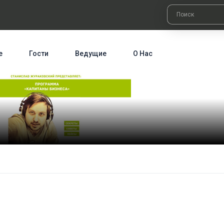
е
Гости
Ведущие
О Нас