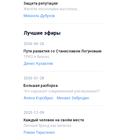
Защита репутации
Жители нескольких высотных....
Микаэль Дубухов
Лучшие эфиры
2026-06-24
Пути развития со Станиславом Логуновым
ТРИЗ и бизнес
Денис Кузавлёв
2026-01-28
Большая разборка
Что скрывает современный рок-музыкант?
Алена Хоробрых
Михаил Забродин
2025-12-09
Каждый человек на своём месте
Личный бренд как капитал
Роман Тарасенко