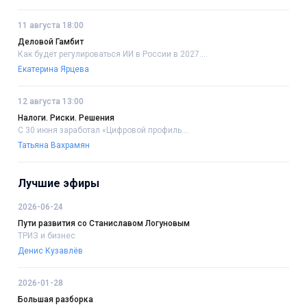
11 августа 18:00
Деловой Гамбит
Как будет регулироваться ИИ в России в 2027....
Екатерина Ярцева
12 августа 13:00
Налоги. Риски. Решения
С 30 июня заработал «Цифровой профиль....
Татьяна Вахрамян
Лучшие эфиры
2026-06-24
Пути развития со Станиславом Логуновым
ТРИЗ и бизнес
Денис Кузавлёв
2026-01-28
Большая разборка