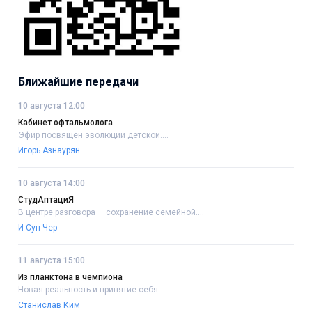
Ближайшие передачи
10 августа 12:00
Кабинет офтальмолога
Эфир посвящён эволюции детской....
Игорь Азнаурян
10 августа 14:00
СтудАптациЯ
В центре разговора — сохранение семейной....
И Сун Чер
11 августа 15:00
Из планктона в чемпиона
Новая реальность и принятие себя..
Станислав Ким