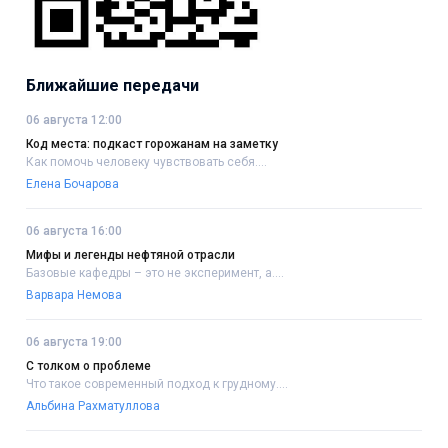
Ближайшие передачи
06 августа 12:00
Код места: подкаст горожанам на заметку
Как помочь человеку чувствовать себя....
Елена Бочарова
06 августа 16:00
Мифы и легенды нефтяной отрасли
Базовые кафедры – это не эксперимент, а....
Варвара Немова
06 августа 19:00
С толком о проблеме
Что такое современный подход к грудному....
Альбина Рахматуллова