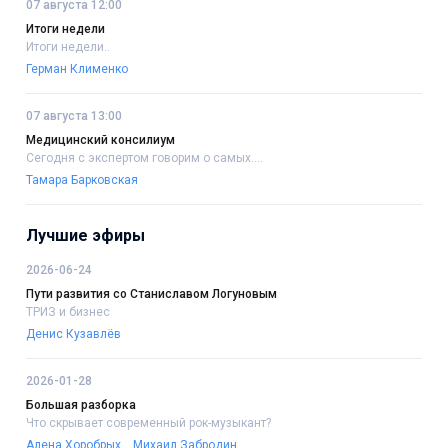
07 августа 12:00
Итоги недели
Итоги недели..
Герман Клименко
07 августа 13:00
Медицинский консилиум
Сегодня с экспертом говорим о самых....
Тамара Барковская
Лучшие эфиры
2026-06-24
Пути развития со Станиславом Логуновым
ТРИЗ и бизнес
Денис Кузавлёв
2026-01-28
Большая разборка
Что скрывает современный рок-музыкант?
Алена Хоробрых
Михаил Забродин