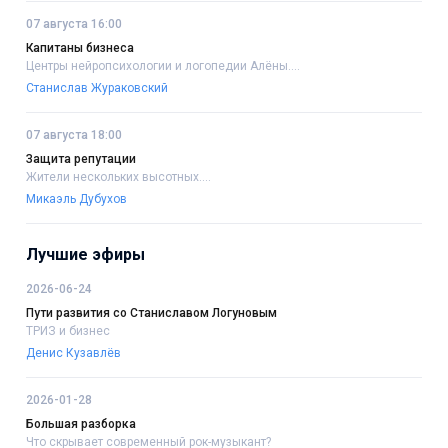
07 августа 16:00
Капитаны бизнеса
Центры нейропсихологии и логопедии Алёны....
Станислав Жураковский
07 августа 18:00
Защита репутации
Жители нескольких высотных....
Микаэль Дубухов
Лучшие эфиры
2026-06-24
Пути развития со Станиславом Логуновым
ТРИЗ и бизнес
Денис Кузавлёв
2026-01-28
Большая разборка
Что скрывает современный рок-музыкант?