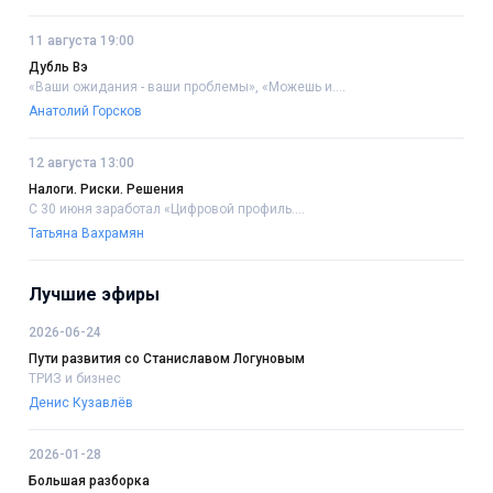
11 августа 19:00
Дубль Вэ
«Ваши ожидания - ваши проблемы», «Можешь и....
Анатолий Горсков
12 августа 13:00
Налоги. Риски. Решения
С 30 июня заработал «Цифровой профиль....
Татьяна Вахрамян
Лучшие эфиры
2026-06-24
Пути развития со Станиславом Логуновым
ТРИЗ и бизнес
Денис Кузавлёв
2026-01-28
Большая разборка