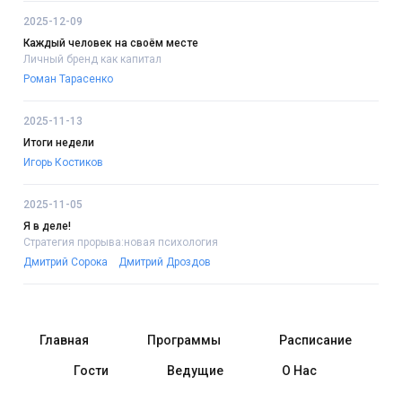
2025-12-09
Каждый человек на своём месте
Личный бренд как капитал
Роман Тарасенко
2025-11-13
Итоги недели
Игорь Костиков
2025-11-05
Я в деле!
Стратегия прорыва:новая психология
Дмитрий Сорока
Дмитрий Дроздов
Главная
Программы
Расписание
Гости
Ведущие
О Нас