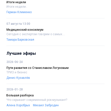
Итоги недели
Итоги недели..
Герман Клименко
07 августа 13:00
Медицинский консилиум
Сегодня с экспертом говорим о самых....
Тамара Барковская
Лучшие эфиры
2026-06-24
Пути развития со Станиславом Логуновым
ТРИЗ и бизнес
Денис Кузавлёв
2026-01-28
Большая разборка
Что скрывает современный рок-музыкант?
Алена Хоробрых
Михаил Забродин