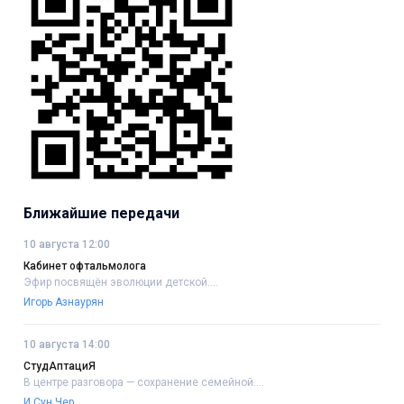
Ближайшие передачи
10 августа 12:00
Кабинет офтальмолога
Эфир посвящён эволюции детской....
Игорь Азнаурян
10 августа 14:00
СтудАптациЯ
В центре разговора — сохранение семейной....
И Сун Чер