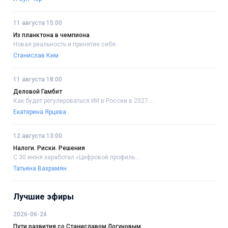
11 августа 15:00
Из планктона в чемпиона
Новая реальность и принятие себя..
Станислав Ким
11 августа 18:00
Деловой Гамбит
Как будет регулироваться ИИ в России в 2027....
Екатерина Ярцева
12 августа 13:00
Налоги. Риски. Решения
С 30 июня заработал «Цифровой профиль....
Татьяна Вахрамян
Лучшие эфиры
2026-06-24
Пути развития со Станиславом Логуновым