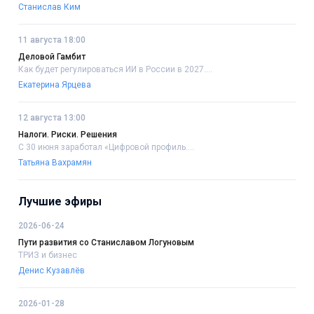
Станислав Ким
11 августа 18:00
Деловой Гамбит
Как будет регулироваться ИИ в России в 2027....
Екатерина Ярцева
12 августа 13:00
Налоги. Риски. Решения
С 30 июня заработал «Цифровой профиль....
Татьяна Вахрамян
Лучшие эфиры
2026-06-24
Пути развития со Станиславом Логуновым
ТРИЗ и бизнес
Денис Кузавлёв
2026-01-28