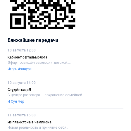
Ближайшие передачи
10 августа 12:00
Кабинет офтальмолога
Эфир посвящён эволюции детской....
Игорь Азнаурян
10 августа 14:00
СтудАптациЯ
В центре разговора — сохранение семейной....
И Сун Чер
11 августа 15:00
Из планктона в чемпиона
Новая реальность и принятие себя..