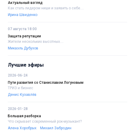
Актуальный взгляд
Как стать лидером ниши и заявить о себе....
Ирина Швиденко
07 августа 18:00
Защита репутации
Жители нескольких высотных....
Микаэль Дубухов
Лучшие эфиры
2026-06-24
Пути развития со Станиславом Логуновым
ТРИЗ и бизнес
Денис Кузавлёв
2026-01-28
Большая разборка
Что скрывает современный рок-музыкант?
Алена Хоробрых
Михаил Забродин