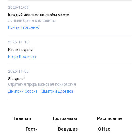
2025-12-09
Каждый человек на своём месте
Личный бренд как капитал
Роман Тарасенко
2025-11-13
Итоги недели
Игорь Костиков
2025-11-05
Я в деле!
Стратегия прорыва:новая психология
Дмитрий Сорока
Дмитрий Дроздов
Главная
Программы
Расписание
Гости
Ведущие
О Нас