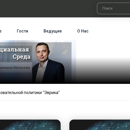
е
Гости
Ведущие
О Нас
зовательной политики "Эврика"