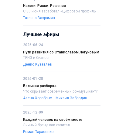
Налоги. Риски. Решения
С 30 июня заработал «Цифровой профиль....
Татьяна Вахрамян
Лучшие эфиры
2026-06-24
Пути развития со Станиславом Логуновым
ТРИЗ и бизнес
Денис Кузавлёв
2026-01-28
Большая разборка
Что скрывает современный рок-музыкант?
Алена Хоробрых
Михаил Забродин
2025-12-09
Каждый человек на своём месте
Личный бренд как капитал
Роман Тарасенко