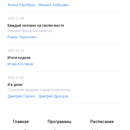
Алена Хоробрых
Михаил Забродин
2025-12-09
Каждый человек на своём месте
Личный бренд как капитал
Роман Тарасенко
2025-11-13
Итоги недели
Игорь Костиков
2025-11-05
Я в деле!
Стратегия прорыва:новая психология
Дмитрий Сорока
Дмитрий Дроздов
Главная
Программы
Расписание