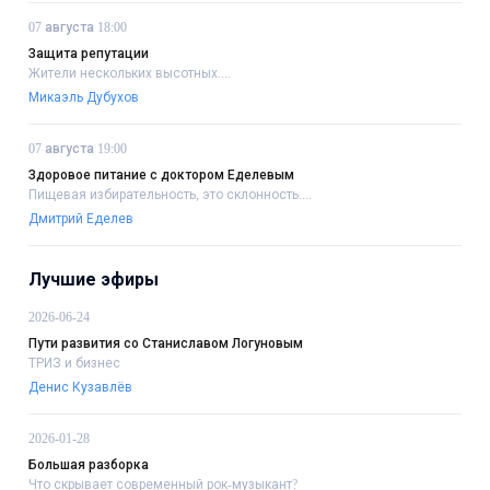
07 августа 18:00
Защита репутации
Жители нескольких высотных....
Микаэль Дубухов
07 августа 19:00
Здоровое питание с доктором Еделевым
Пищевая избирательность, это склонность....
Дмитрий Еделев
Лучшие эфиры
2026-06-24
Пути развития со Станиславом Логуновым
ТРИЗ и бизнес
Денис Кузавлёв
2026-01-28
Большая разборка
Что скрывает современный рок-музыкант?