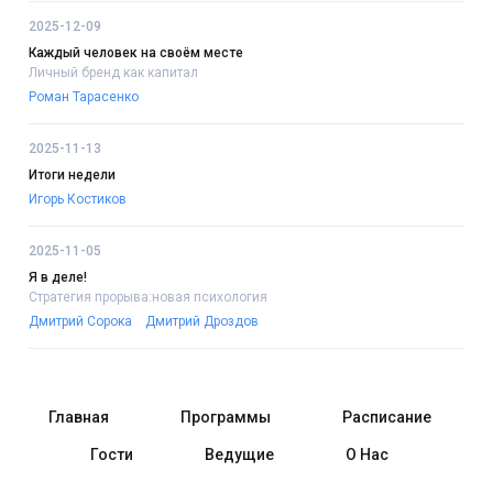
2025-12-09
Каждый человек на своём месте
Личный бренд как капитал
Роман Тарасенко
2025-11-13
Итоги недели
Игорь Костиков
2025-11-05
Я в деле!
Стратегия прорыва:новая психология
Дмитрий Сорока
Дмитрий Дроздов
Главная
Программы
Расписание
Гости
Ведущие
О Нас