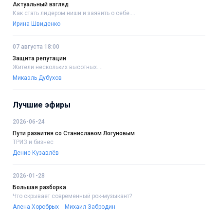
Актуальный взгляд
Как стать лидером ниши и заявить о себе....
Ирина Швиденко
07 августа 18:00
Защита репутации
Жители нескольких высотных....
Микаэль Дубухов
Лучшие эфиры
2026-06-24
Пути развития со Станиславом Логуновым
ТРИЗ и бизнес
Денис Кузавлёв
2026-01-28
Большая разборка
Что скрывает современный рок-музыкант?
Алена Хоробрых
Михаил Забродин