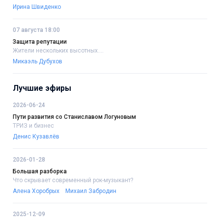
Ирина Швиденко
07 августа 18:00
Защита репутации
Жители нескольких высотных....
Микаэль Дубухов
Лучшие эфиры
2026-06-24
Пути развития со Станиславом Логуновым
ТРИЗ и бизнес
Денис Кузавлёв
2026-01-28
Большая разборка
Что скрывает современный рок-музыкант?
Алена Хоробрых
Михаил Забродин
2025-12-09