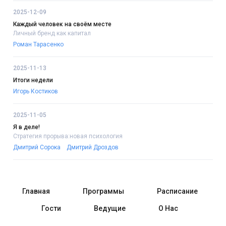
2025-12-09
Каждый человек на своём месте
Личный бренд как капитал
Роман Тарасенко
2025-11-13
Итоги недели
Игорь Костиков
2025-11-05
Я в деле!
Стратегия прорыва:новая психология
Дмитрий Сорока
Дмитрий Дроздов
Главная
Программы
Расписание
Гости
Ведущие
О Нас