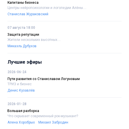
Капитаны бизнеса
Центры нейропсихологии и логопедии Алёны....
Станислав Жураковский
07 августа 18:00
Защита репутации
Жители нескольких высотных....
Микаэль Дубухов
Лучшие эфиры
2026-06-24
Пути развития со Станиславом Логуновым
ТРИЗ и бизнес
Денис Кузавлёв
2026-01-28
Большая разборка
Что скрывает современный рок-музыкант?
Алена Хоробрых
Михаил Забродин