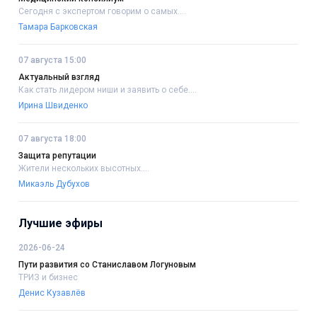
Сегодня с экспертом говорим о самых....
Тамара Барковская
07 августа 15:00
Актуальный взгляд
Как стать лидером ниши и заявить о себе....
Ирина Швиденко
07 августа 18:00
Защита репутации
Жители нескольких высотных....
Микаэль Дубухов
Лучшие эфиры
2026-06-24
Пути развития со Станиславом Логуновым
ТРИЗ и бизнес
Денис Кузавлёв